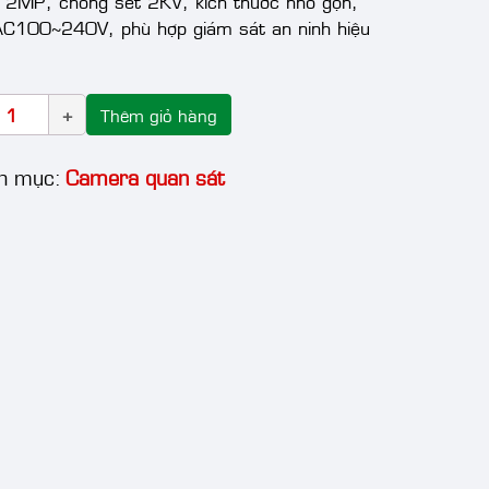
2MP, chống sét 2KV, kích thước nhỏ gọn,
AC100~240V, phù hợp giám sát an ninh hiệu
Thêm giỏ hàng
h mục:
Camera quan sát