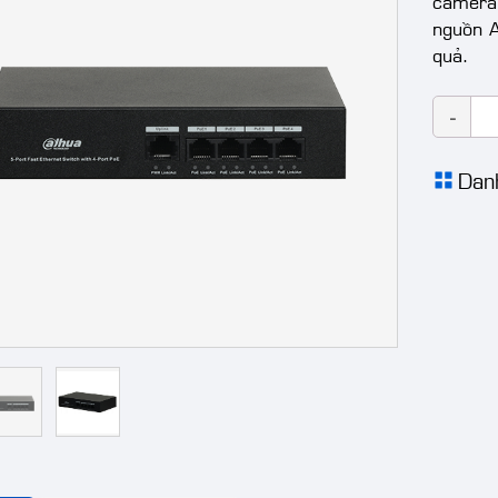
camera 
nguồn 
quả.
Dan