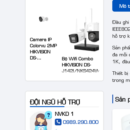
Mô t
Đầu ghi
IEEE802
hỗ trợ k
Camera IP
Colorvu 2MP
Sản phẩ
HIKVISION
DS-
đa mỗi 
Bộ Wifi Combo
2CD1027G0-
HIKVISION DS-
1K, đầu
LUF
J142I/NKS424W03H
Thiết b
trong m
Sản 
ĐỘI NGŨ HỖ TRỢ
Camera IP
NVKD 1
AcuSense
thân trụ thế
0989.290.800
hệ 2 4MP
Camera DS-