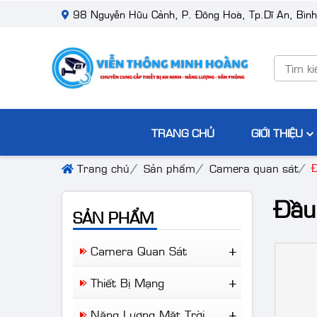
ại tại Bình Dương cung cấp và lắp đặt camera quan sát, thiết bị năng
98 Nguyễn Hữu Cảnh, P. Đông Hoà, Tp.Dĩ An, Bìn
TRANG CHỦ
GIỚI THIỆU
Trang chủ
Sản phẩm
Camera quan sát
Đầu
SẢN PHẨM
Camera Quan Sát
Camera Wifi
Thiết Bị Mạng
Camera Trọn Bộ
Ruijie Network
Camera Nhà Xưởng
Năng Lượng Mặt Trời