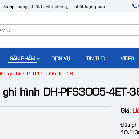
 lượng, thiết bị văn phòng,... chất lượng cao.
h Dương
SẢN PHẨM
DỊCH VỤ
TIN TỨC
VIDEO
Đầu ghi hình DH-PFS3005-4ET-36
 ghi hình DH-PFS3005-4ET-3
Giá:
Li
Đầu gh
10/100