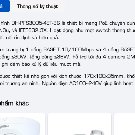
ả
Thông số kỹ thuật
 hình DH-PFS3005-4ET-36 là thiết bị mạng PoE chuyên dụn
.3u, và IEEE802.3X. Hoạt động như một switch thông thườ
ết nối ổn định và hiệu quả.
m trang bị 1 cổng BASE-T 10/100Mbps và 4 cổng BASE-
cổng ≤30W, tổng cộng ≤36W, hỗ trợ tối đa 4 camera 2MP
 ghi đảm bảo xử lý dữ liệu mượt mà.
ị được thiết kế nhỏ gọn với kích thước 170x100x35mm, khố
ôi trường an ninh. Nguồn điện AC100~240V giúp linh hoạt t
phẩm khác