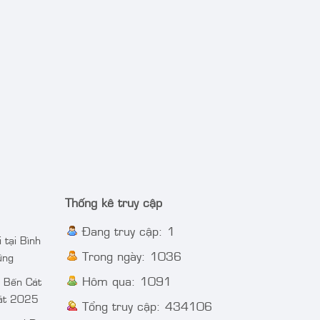
Thống kê truy cập
Đang truy cập: 1
 tại Bình
Trong ngày: 1036
ững
Hôm qua: 1091
i Bến Cát
cát 2025
Tổng truy cập: 434106