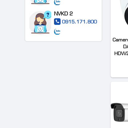
VT-2CD3BG-
2CE72DF3T-FS 2 MP
DC
ColorVu Audio Fixed
NVKD 2
Turret Camera
0915.171.800
Camera
D
HDW24
Camera IP
4MP
WizColor
DAHUA DH-
Camera TVT TD-
IPC-
9441S3 4MP IR
HDW2449T-
Water-proof Bullet
S-PRO (kbt)
Network Camera