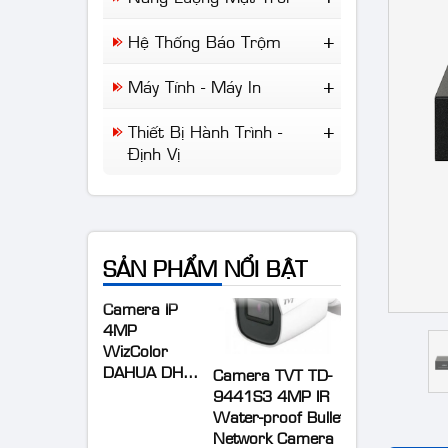
Aruba
Camera Giao Thông
Đèn NLMT
Cisco
Hệ Thống Báo Trộm
Camera Chuyên Dụng
NLMT Gia Đình
Draytek
Báo Trộm
NLMT Cho Nhà Xưởng
Máy Tính - Máy In
IP-Com
Báo Khói
NLMT Cho Kinh Doanh
Tplink
Máy Tính Để Bàn
Báo Cháy
Thiết Bị Hành Trình -
Giải Pháp NLMT Áp
Laptop
Định Vị
Mái...
Máy In
Wifi Di Động
Định Vị Ô Tô Xe Máy
Camera Hành Trình
SẢN PHẨM NỔI BẬT
Camera IP
4MP
WizColor
DAHUA DH-
Camera TVT TD-
IPC-
9441S3 4MP IR
HDW2449T-
Water-proof Bullet
S-PRO (kbt)
Network Camera