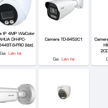
 IP 4MP WizColor
Camera TD-9452C1
Camera
AHUA DH-IPC-
HI
49T-S-PRO (kbt)
2CD
Giá:
Liên hệ
Giá:
Liên hệ