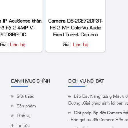
 IP AcuSense thân
Camera DS-2CE72DF3T-
thế hệ 2 4MP VT-
FS 2 MP ColorVu Audio
2CD3BG-DC
Fixed Turret Camera
Giá:
Liên hệ
Giá:
Liên hệ
DANH MỤC CHÍNH
DỊCH VỤ NỔI BẬT
Giới thiệu
Lắp Đặt Năng lượng Mặt trời
Dương ,Giải pháp sinh lời bền v
Sản phẩm
Giải pháp lắp đặt Camera tạ
Dịch vụ
- Báo giá ưu đãi Camera Bến 
Tin tức