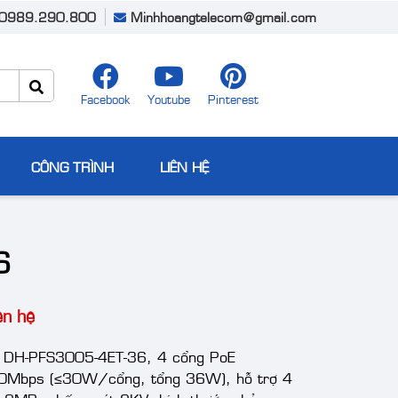
0989.290.800
Minhhoangtelecom@gmail.com
Facebook
Youtube
Pinterest
CÔNG TRÌNH
LIÊN HỆ
6
ên hệ
i DH-PFS3005-4ET-36, 4 cổng PoE
Mbps (≤30W/cổng, tổng 36W), hỗ trợ 4