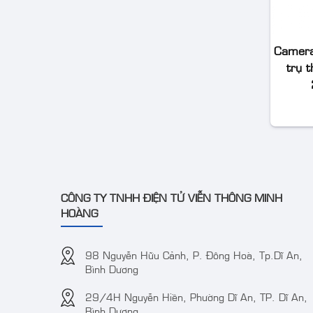
Camera IP
Colorvu 2MP
Camera
HIKVISION
DS-
trụ 
Bộ Wifi Combo
2CD1027G0-
HIKVISION DS-
LUF
J142I/NKS424W03H
CÔNG TY TNHH ĐIỆN TỬ VIỄN THÔNG MINH
Camera IP
HOÀNG
AcuSense
thân trụ thế
hệ 2 4MP
Camera DS-
98 Nguyễn Hữu Cảnh, P. Đông Hoà, Tp.Dĩ An,
VT-2CD3BG-
2CE72DF3T-FS 2 MP
Bình Dương
DC
ColorVu Audio Fixed
Turret Camera
29/4H Nguyễn Hiền, Phường Dĩ An, TP. Dĩ An,
Bình Dương