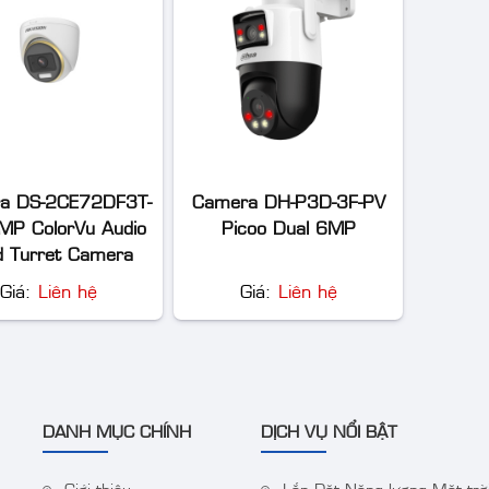
a DS-2CE72DF3T-
Camera DH-P3D-3F-PV
MP ColorVu Audio
Picoo Dual 6MP
d Turret Camera
Giá:
Liên hệ
Giá:
Liên hệ
DANH MỤC CHÍNH
DỊCH VỤ NỔI BẬT
Giới thiệu
Lắp Đặt Năng lượng Mặt trời