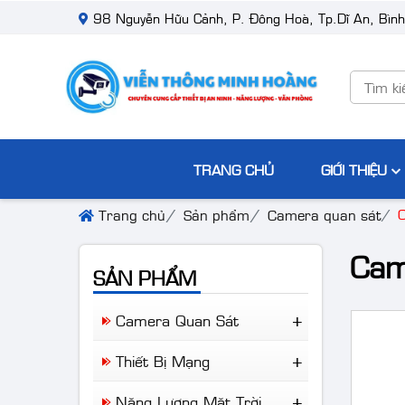
cung cấp và lắp đặt camera quan sát, thiết bị năng lượng, thiết bị v
98 Nguyễn Hữu Cảnh, P. Đông Hoà, Tp.Dĩ An, Bìn
TRANG CHỦ
GIỚI THIỆU
Trang chủ
Sản phẩm
Camera quan sát
Cam
SẢN PHẨM
Camera Quan Sát
Camera Wifi
Thiết Bị Mạng
Camera Trọn Bộ
Ruijie Network
Camera Nhà Xưởng
Năng Lượng Mặt Trời