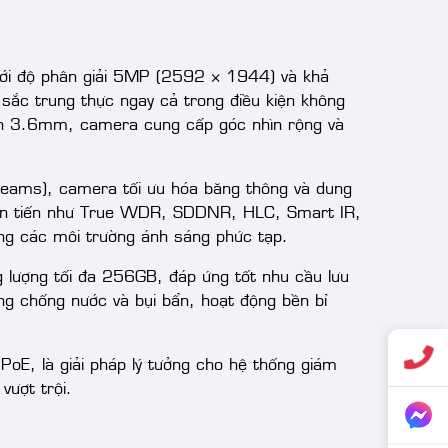
với độ phân giải 5MP (2592 × 1944) và khả
sắc trung thực ngay cả trong điều kiện không
nh 3.6mm, camera cung cấp góc nhìn rộng và
treams), camera tối ưu hóa băng thông và dung
 tiên tiến như True WDR, SDDNR, HLC, Smart IR,
ong các môi trường ánh sáng phức tạp.
 lượng tối đa 256GB, đáp ứng tốt nhu cầu lưu
ăng chống nước và bụi bẩn, hoạt động bền bỉ
E, là giải pháp lý tưởng cho hệ thống giám
vượt trội.