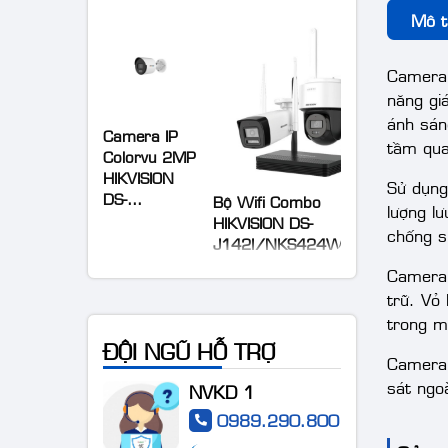
Mô t
Camera 
năng gi
Camera IP
ánh sán
Colorvu 2MP
tầm qua
HIKVISION
DS-
Sử dụng
Bộ Wifi Combo
2CD1027G0-
HIKVISION DS-
lượng l
LUF
J142I/NKS424W03H
chống s
Camera 
trữ. Vỏ
trong mọ
ĐỘI NGŨ HỖ TRỢ
Camera 
Camera IP
sát ngoà
NVKD 1
AcuSense
thân trụ thế
0989.290.800
hệ 2 4MP
Camera DS-