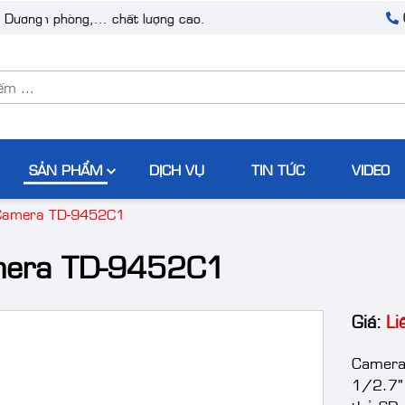
ăn phòng,... chất lượng cao.
h Dương
SẢN PHẨM
DỊCH VỤ
TIN TỨC
VIDEO
Camera TD-9452C1
era TD-9452C1
Giá:
Li
Camera
1/2.7"