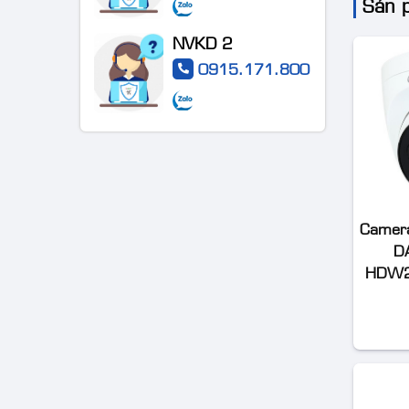
Sản 
VT-2CD3BG-
2CE72DF3T-FS 2 MP
DC
ColorVu Audio Fixed
NVKD 2
Turret Camera
0915.171.800
Camera IP
4MP
WizColor
Camera
DAHUA DH-
Camera TVT TD-
D
IPC-
9441S3 4MP IR
HDW24
HDW2449T-
Water-proof Bullet
S-PRO (kbt)
Network Camera