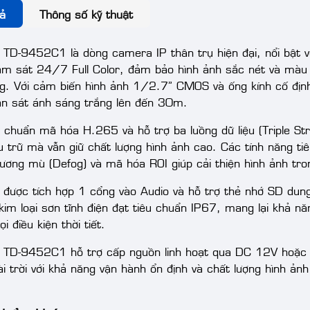
ả
Thông số kỹ thuật
TD-9452C1 là dòng camera IP thân trụ hiện đại, nổi bật 
ám sát 24/7 Full Color, đảm bảo hình ảnh sắc nét và màu 
g. Với cảm biến hình ảnh 1/2.7” CMOS và ống kính cố đị
n sát ánh sáng trắng lên đến 30m.
 chuẩn mã hóa H.265 và hỗ trợ ba luồng dữ liệu (Triple S
ưu trữ mà vẫn giữ chất lượng hình ảnh cao. Các tính năng
ương mù (Defog) và mã hóa ROI giúp cải thiện hình ảnh tr
được tích hợp 1 cổng vào Audio và hỗ trợ thẻ nhớ SD dung
 kim loại sơn tĩnh điện đạt tiêu chuẩn IP67, mang lại khả n
i điều kiện thời tiết.
TD-9452C1 hỗ trợ cấp nguồn linh hoạt qua DC 12V hoặc Po
i trời với khả năng vận hành ổn định và chất lượng hình ảnh 