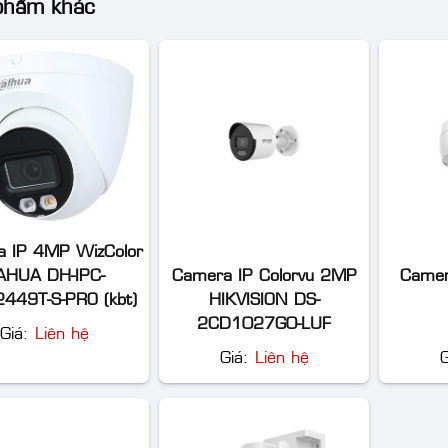
phẩm khác
 IP 4MP WizColor
Camera IP Colorvu 2MP
Camer
AHUA DH-IPC-
HIKVISION DS-
49T-S-PRO (kbt)
2CD1027G0-LUF
Giá:
Liên hệ
Giá:
Liên hệ