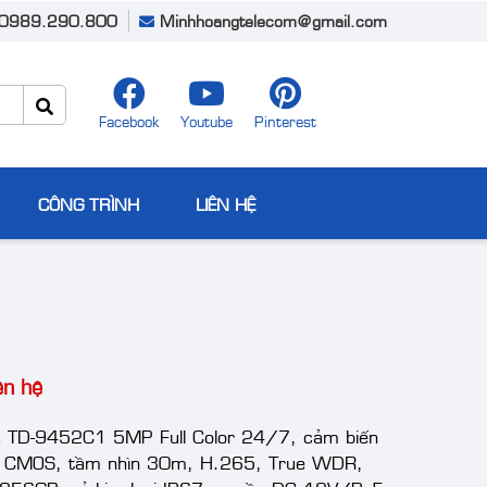
0989.290.800
Minhhoangtelecom@gmail.com
Facebook
Youtube
Pinterest
CÔNG TRÌNH
LIÊN HỆ
ên hệ
 TD-9452C1 5MP Full Color 24/7, cảm biến
 CMOS, tầm nhìn 30m, H.265, True WDR,