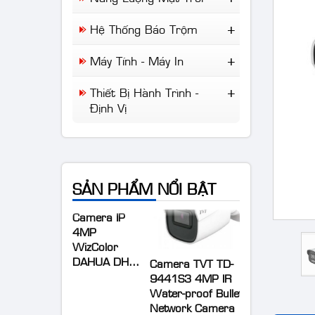
Aruba
Camera Giao Thông
Đèn NLMT
Cisco
Hệ Thống Báo Trộm
Camera Chuyên Dụng
NLMT Gia Đình
Draytek
Báo Trộm
NLMT Cho Nhà Xưởng
Máy Tính - Máy In
IP-Com
Báo Khói
NLMT Cho Kinh Doanh
Tplink
Máy Tính Để Bàn
Báo Cháy
Thiết Bị Hành Trình -
Giải Pháp NLMT Áp
Laptop
Định Vị
Mái...
Máy In
Wifi Di Động
Định Vị Ô Tô Xe Máy
Camera Hành Trình
SẢN PHẨM NỔI BẬT
Camera IP
4MP
WizColor
DAHUA DH-
Camera TVT TD-
IPC-
9441S3 4MP IR
HDW2449T-
Water-proof Bullet
S-PRO (kbt)
Network Camera