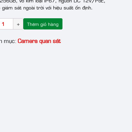
 256GB, vỏ kim loại IP67, nguồn DC 12V/PoE,
 giám sát ngoài trời với hiệu suất ổn định.
Thêm giỏ hàng
h mục:
Camera quan sát