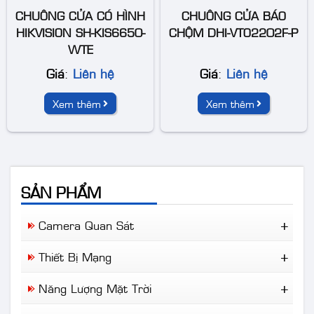
CHUÔNG CỬA CÓ HÌNH
CHUÔNG CỬA BÁO
HIKVISION SH-KIS6650-
CHỘM DHI-VTO2202F-P
WTE
Giá
:
Liên hệ
Giá
:
Liên hệ
Xem thêm
Xem thêm
SẢN PHẨM
Camera Quan Sát
Camera Wifi
Thiết Bị Mạng
Camera Trọn Bộ
Ruijie Network
Camera Nhà Xưởng
Năng Lượng Mặt Trời
Aruba
Camera Giao Thông
Đèn NLMT