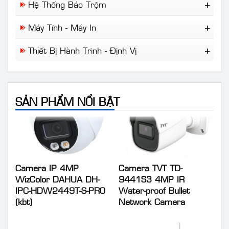
Cisco
Hệ Thống Báo Trộm
Camera Chuyên Dụng
NLMT Gia Đình
Draytek
Báo Trộm
NLMT Cho Nhà Xưởng
Máy Tính - Máy In
IP-Com
Báo Khói
NLMT Cho Kinh Doanh
Tplink
Máy Tính Để Bàn
Báo Cháy
Thiết Bị Hành Trình - Định Vị
Giải Pháp NLMT Áp Mái...
Laptop
Wifi Di Động
Máy In
Định Vị Ô Tô Xe Máy
Camera Hành Trình
SẢN PHẨM NỔI BẬT
Camera IP 4MP
Camera TVT TD-
WizColor DAHUA DH-
9441S3 4MP IR
IPC-HDW2449T-S-PRO
Water-proof Bullet
(kbt)
Network Camera