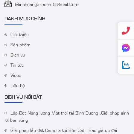
Minhhoangtelecom@gmail.com
DANH MỤC CHÍNH
Giới thiệu
Sản phẩm
Camera IP Colorvu 2MP
Bộ Wifi Combo
Dịch vụ
HIKVISION DS-
HIKVISION DS-
2CD1027G0-LUF
J142I/NKS424W03H
Tin tức
Video
Liên hệ
DỊCH VỤ NỔI BẬT
Lắp Đặt Năng lượng Mặt trời tại Bình Dương ,Giải pháp sinh
lời bền vững
Giải pháp lắp đặt Camera tại Bến Cát - Báo giá ưu đãi