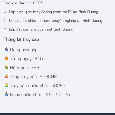
Camera IP AcuSense
Camera DS-
Camera Bến cát 2025
thân trụ thế hệ 2 4MP
2CE72DF3T-FS 2 MP
Lắp định vị xe máy Chống trộm tại Dĩ An Bình Dương
VT-2CD3BG-DC
ColorVu Audio Fixed
Turret Camera
Đơn vị sửa chữa camera chuyên nghiệp tại Bình Dương
Lắp đặt camera quan sát Bình Dương
Thống kê truy cập
Đang truy cập: 5
Trong ngày: 815
Hôm qua: 766
Tổng truy cập: 436098
Truy cập nhiều nhất: 53293
Ngày nhiều nhất: 22.02.2025