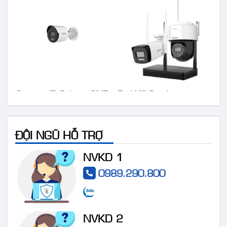
Camera IP Colorvu 2MP
Bộ Wifi Combo
HIKVISION DS-
HIKVISION DS-
2CD1027G0-LUF
J142I/NKS424W03H
ĐỘI NGŨ HỖ TRỢ
NVKD 1
0989.290.800
NVKD 2