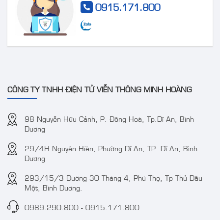
Camera IP AcuSense
Camera DS-
0915.171.800
thân trụ thế hệ 2 4MP
2CE72DF3T-FS 2 MP
VT-2CD3BG-DC
ColorVu Audio Fixed
Turret Camera
CÔNG TY TNHH ĐIỆN TỬ VIỄN THÔNG MINH HOÀNG
98 Nguyễn Hữu Cảnh, P. Đông Hoà, Tp.Dĩ An, Bình
Dương
29/4H Nguyễn Hiền, Phường Dĩ An, TP. Dĩ An, Bình
Camera IP 4MP
Camera TVT TD-
Dương
WizColor DAHUA DH-
9441S3 4MP IR
IPC-HDW2449T-S-PRO
Water-proof Bullet
293/15/3 Đường 30 Tháng 4, Phú Thọ, Tp Thủ Dầu
(kbt)
Network Camera
Một, Bình Dương.
0989.290.800
-
0915.171.800