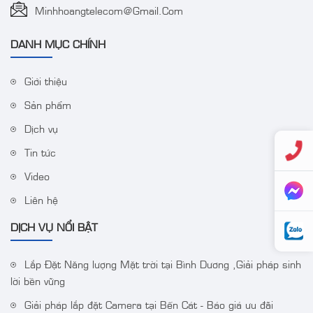
Minhhoangtelecom@gmail.com
DANH MỤC CHÍNH
Giới thiệu
Sản phẩm
Camera IP Colorvu 2MP
Bộ Wifi Combo
Dịch vụ
HIKVISION DS-
HIKVISION DS-
Tin tức
2CD1027G0-LUF
J142I/NKS424W03H
Video
Liên hệ
DỊCH VỤ NỔI BẬT
Lắp Đặt Năng lượng Mặt trời tại Bình Dương ,Giải pháp sinh
lời bền vững
Giải pháp lắp đặt Camera tại Bến Cát - Báo giá ưu đãi