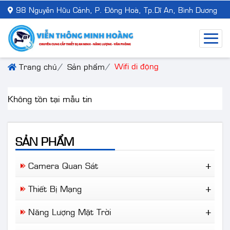
98 Nguyễn Hữu Cảnh, P. Đông Hoà, Tp.Dĩ An, Bình Dương
Wifi di động
Trang chủ
Sản phẩm
Không tồn tại mẫu tin
SẢN PHẨM
Camera Quan Sát
Camera Wifi
Thiết Bị Mạng
Camera Trọn Bộ
Ruijie Network
Camera Nhà Xưởng
Năng Lượng Mặt Trời
Aruba
Camera Giao Thông
Đèn NLMT