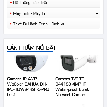
Cisco
Hệ Thống Báo Trộm
Camera Chuyên Dụng
NLMT Gia Đình
Draytek
Báo Trộm
NLMT Cho Nhà Xưởng
Máy Tính - Máy In
IP-Com
Báo Khói
NLMT Cho Kinh Doanh
Tplink
Máy Tính Để Bàn
Báo Cháy
Thiết Bị Hành Trình - Định Vị
Giải Pháp NLMT Áp Mái...
Laptop
Wifi Di Động
Máy In
Định Vị Ô Tô Xe Máy
Camera Hành Trình
SẢN PHẨM NỔI BẬT
Camera IP 4MP
Camera TVT TD-
WizColor DAHUA DH-
9441S3 4MP IR
IPC-HDW2449T-S-PRO
Water-proof Bullet
(kbt)
Network Camera