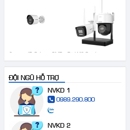
Camera IP Colorvu 2MP
Bộ Wifi Combo
HIKVISION DS-
HIKVISION DS-
2CD1027G0-LUF
J142I/NKS424W03H
ĐỘI NGŨ HỖ TRỢ
NVKD 1
0989.290.800
NVKD 2