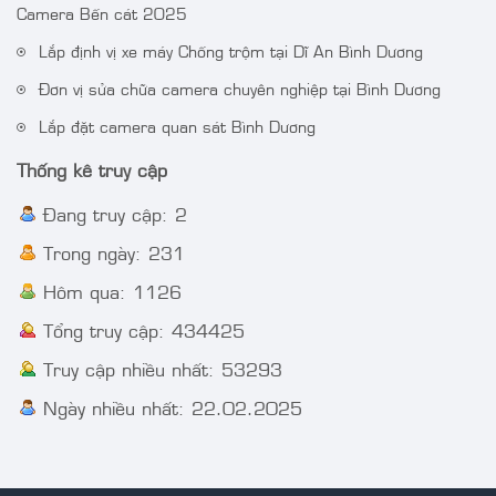
Camera IP AcuSense
Camera DS-
Camera Bến cát 2025
thân trụ thế hệ 2 4MP
2CE72DF3T-FS 2 MP
Lắp định vị xe máy Chống trộm tại Dĩ An Bình Dương
VT-2CD3BG-DC
ColorVu Audio Fixed
Turret Camera
Đơn vị sửa chữa camera chuyên nghiệp tại Bình Dương
Lắp đặt camera quan sát Bình Dương
Thống kê truy cập
Đang truy cập: 2
Trong ngày: 231
Hôm qua: 1126
Tổng truy cập: 434425
Truy cập nhiều nhất: 53293
Ngày nhiều nhất: 22.02.2025