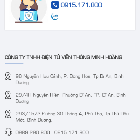
0915.171.800
Camera IP AcuSense
Camera DS-
thân trụ thế hệ 2 4MP
2CE72DF3T-FS 2 MP
VT-2CD3BG-DC
ColorVu Audio Fixed
Turret Camera
CÔNG TY TNHH ĐIỆN TỬ VIỄN THÔNG MINH HOÀNG
98 Nguyễn Hữu Cảnh, P. Đông Hoà, Tp.Dĩ An, Bình
Dương
29/4H Nguyễn Hiền, Phường Dĩ An, TP. Dĩ An, Bình
Camera IP 4MP
Camera TVT TD-
Dương
WizColor DAHUA DH-
9441S3 4MP IR
IPC-HDW2449T-S-PRO
Water-proof Bullet
293/15/3 Đường 30 Tháng 4, Phú Thọ, Tp Thủ Dầu
Một, Bình Dương.
(kbt)
Network Camera
0989.290.800
-
0915.171.800