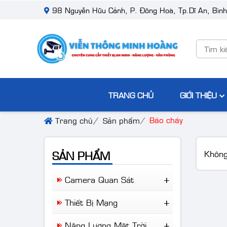
ình Dương cung cấp và lắp đặt camera quan sát, thiết bị năng lượng, 
98 Nguyễn Hữu Cảnh, P. Đông Hoà, Tp.Dĩ An, Bìn
TRANG CHỦ
GIỚI THIỆU
Báo cháy
Trang chủ
Sản phẩm
SẢN PHẨM
Không
Camera Quan Sát
Camera Wifi
Thiết Bị Mạng
Camera Trọn Bộ
Ruijie Network
Camera Nhà Xưởng
Năng Lượng Mặt Trời