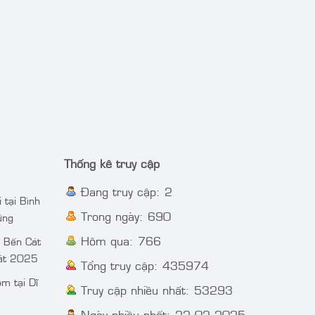
Thống kê truy cập
Đang truy cập: 2
 tại Bình
Trong ngày: 690
ững
Hôm qua: 766
i Bến Cát
cát 2025
Tổng truy cập: 435974
m tại Dĩ
Truy cập nhiều nhất: 53293
Ngày nhiều nhất: 22.02.2025