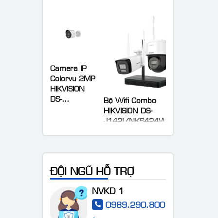
Camera IP
Colorvu 2MP
HIKVISION
DS-
Bộ Wifi Combo
2CD1027G0-
HIKVISION DS-
LUF
J142I/NKS424W03H
ĐỘI NGŨ HỖ TRỢ
Camera IP
NVKD 1
AcuSense
0989.290.800
thân trụ thế
hệ 2 4MP