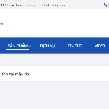
thiết bị văn phòng,... chất lượng cao.
h Dương
SẢN PHẨM
DỊCH VỤ
TIN TỨC
VIDEO
 tồn tại mẫu tin