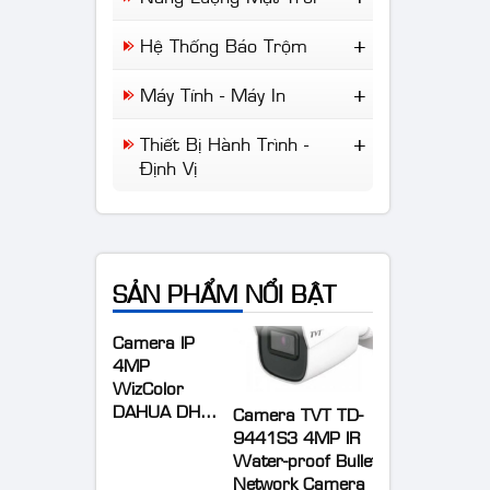
Aruba
Camera Giao Thông
Đèn NLMT
Cisco
Hệ Thống Báo Trộm
Camera Chuyên Dụng
NLMT Gia Đình
Draytek
Báo Trộm
NLMT Cho Nhà Xưởng
Máy Tính - Máy In
IP-Com
Báo Khói
NLMT Cho Kinh Doanh
Tplink
Máy Tính Để Bàn
Báo Cháy
Thiết Bị Hành Trình -
Giải Pháp NLMT Áp
Laptop
Định Vị
Mái...
Máy In
Wifi Di Động
Định Vị Ô Tô Xe Máy
Camera Hành Trình
SẢN PHẨM NỔI BẬT
Camera IP
4MP
WizColor
DAHUA DH-
Camera TVT TD-
IPC-
9441S3 4MP IR
HDW2449T-
Water-proof Bullet
S-PRO (kbt)
Network Camera