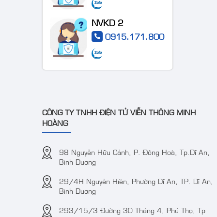
Camera DS-
VT-2CD3BG-
2CE72DF3T-FS 2 MP
DC
ColorVu Audio Fixed
NVKD 2
Turret Camera
0915.171.800
Camera IP
CÔNG TY TNHH ĐIỆN TỬ VIỄN THÔNG MINH
4MP
WizColor
HOÀNG
DAHUA DH-
Camera TVT TD-
IPC-
9441S3 4MP IR
98 Nguyễn Hữu Cảnh, P. Đông Hoà, Tp.Dĩ An,
HDW2449T-
Water-proof Bullet
Bình Dương
S-PRO (kbt)
Network Camera
29/4H Nguyễn Hiền, Phường Dĩ An, TP. Dĩ An,
Bình Dương
293/15/3 Đường 30 Tháng 4, Phú Thọ, Tp