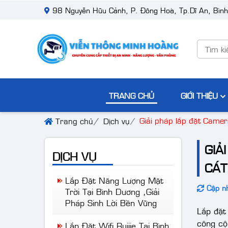
 Dương cung cấp và lắp đặt camera quan sát, thiết bị năng lượng, thi
98 Nguyễn Hữu Cảnh, P. Đông Hoà, Tp.Dĩ An, Bìn
TRANG CHỦ
GIỚI THIỆU
Giải pháp lắp đặt Camer
Trang chủ
Dịch vụ
GIẢ
DỊCH VỤ
CÁT
Lắp Đặt Năng Lượng Mặt
Cập nh
Trời Tại Bình Dương ,Giải
Pháp Sinh Lời Bền Vững
Lắp đặt
công cộ
Lắp Đặt Wifi Ruijie Tại Bình