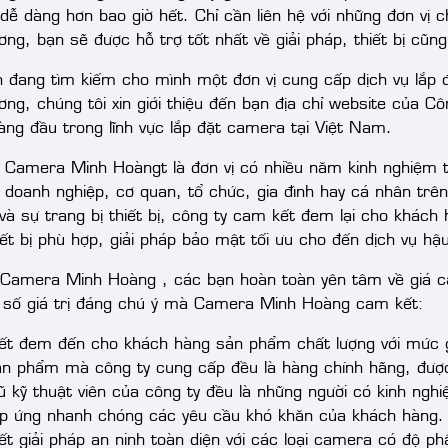
 dễ dàng hơn bao giờ hết. Chỉ cần liên hệ với những đơn vị
ng, bạn sẽ được hỗ trợ tốt nhất về giải pháp, thiết bị cũng
 đang tìm kiếm cho mình một đơn vị cung cấp dịch vụ lắp đ
ơng, chúng tôi xin giới thiệu đến bạn địa chỉ website của
hàng đầu trong lĩnh vực lắp đặt camera tại Việt Nam.
 Camera Minh Hoàngt là đơn vị có nhiều năm kinh nghiệm t
 doanh nghiệp, cơ quan, tổ chức, gia đình hay cá nhân trên 
à sự trang bị thiết bị, công ty cam kết đem lại cho khách h
iết bị phù hợp, giải pháp bảo mật tối ưu cho đến dịch vụ hậ
 Camera Minh Hoàng , các bạn hoàn toàn yên tâm về giá c
 số giá trị đáng chú ý mà Camera Minh Hoàng cam kết:
ết đem đến cho khách hàng sản phẩm chất lượng với mức gi
ản phẩm mà công ty cung cấp đều là hàng chính hãng, đượ
gũ kỹ thuật viên của công ty đều là những người có kinh ngh
p ứng nhanh chóng các yêu cầu khó khăn của khách hàng.
t giải pháp an ninh toàn diện với các loại camera có độ ph