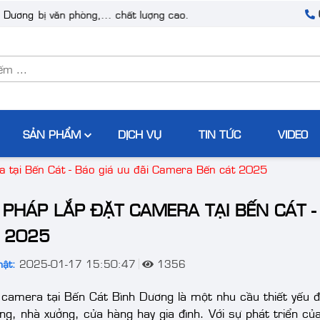
ết bị văn phòng,... chất lượng cao.
h Dương
SẢN PHẨM
DỊCH VỤ
TIN TỨC
VIDEO
a tại Bến Cát - Báo giá ưu đãi Camera Bến cát 2025
I PHÁP LẮP ĐẶT CAMERA TẠI BẾN CÁT 
 2025
ật:
2025-01-17 15:50:47
1356
 camera tại Bến Cát Bình Dương là một nhu cầu thiết yếu đ
ng, nhà xưởng, cửa hàng hay gia đình. Với sự phát triển củ