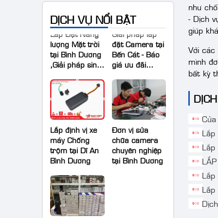
như chố
DỊCH VỤ NỔI BẬT
- Dịch 
Lắp Đặt Năng
Giải pháp lắp
giúp khá
lượng Mặt trời
đặt Camera tại
tại Bình Dương
Bến Cát - Báo
Với các
,Giải pháp sinh
giá ưu đãi
mình đơ
lời bền vững
Camera Bến
bất kỳ 
cát 2025
DỊCH
Cửa
Lắp định vị xe
Đơn vị sửa
Lắp
máy Chống
chữa camera
trộm tại Dĩ An
chuyên nghiệp
Lắp
Bình Dương
tại Bình Dương
LẮP
Lắp
Lắp
Dịc