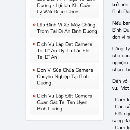
trở nên
Dương - Lợi Ích Khi Quản
Bình Dươ
Lý Wifi Ruijie Cloud
Nếu bạn
Lắp Định Vị Xe Máy Chống
Bình Dư
Trộm Tại Dĩ An Bình Dương
đơn vị 
Dịch Vụ Lắp Đặt Camera
Công Ty
Tại Dĩ An Uy Tín Lâu Đời
cho các
Tại Dĩ An
nghiệm v
chọn th
Đơn Vị Sửa Chữa Camera
Chuyên Nghiệp Tại Bình
Đến với
Dương
vụ. Một
Dịch Vụ Lắp Đặt Camera
- Cam k
Quan Sát Tại Tân Uyên
- Các s
Bình Dương
- Đội n
sàng đá
- Cam kế