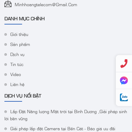
Minhhoangtelecom@gmail.com
DANH MỤC CHÍNH
Giới thiệu
Sản phẩm
Camera IP Colorvu 2MP
Bộ Wifi Combo
Dịch vụ
HIKVISION DS-
HIKVISION DS-
2CD1027G0-LUF
J142I/NKS424W03H
Tin tức
Video
Liên hệ
DỊCH VỤ NỔI BẬT
Lắp Đặt Năng lượng Mặt trời tại Bình Dương ,Giải pháp sinh
lời bền vững
Giải pháp lắp đặt Camera tại Bến Cát - Báo giá ưu đãi