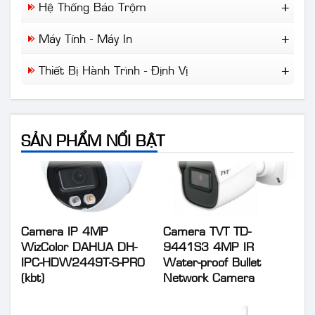
Cisco
Hệ Thống Báo Trộm
Camera Chuyên Dụng
NLMT Gia Đình
Draytek
Báo Trộm
NLMT Cho Nhà Xưởng
Máy Tính - Máy In
IP-Com
Báo Khói
NLMT Cho Kinh Doanh
Tplink
Máy Tính Để Bàn
Báo Cháy
Thiết Bị Hành Trình - Định Vị
Giải Pháp NLMT Áp Mái...
Laptop
Wifi Di Động
Máy In
Định Vị Ô Tô Xe Máy
Camera Hành Trình
SẢN PHẨM NỔI BẬT
Camera IP 4MP
Camera TVT TD-
WizColor DAHUA DH-
9441S3 4MP IR
IPC-HDW2449T-S-PRO
Water-proof Bullet
(kbt)
Network Camera