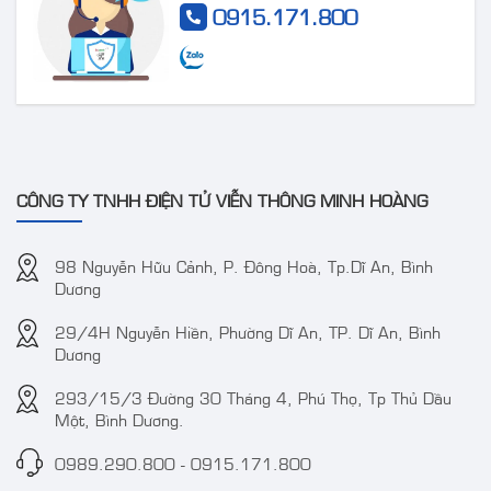
Camera IP AcuSense
Camera DS-
0915.171.800
thân trụ thế hệ 2 4MP
2CE72DF3T-FS 2 MP
VT-2CD3BG-DC
ColorVu Audio Fixed
Turret Camera
CÔNG TY TNHH ĐIỆN TỬ VIỄN THÔNG MINH HOÀNG
98 Nguyễn Hữu Cảnh, P. Đông Hoà, Tp.Dĩ An, Bình
Dương
29/4H Nguyễn Hiền, Phường Dĩ An, TP. Dĩ An, Bình
Camera IP 4MP
Camera TVT TD-
Dương
WizColor DAHUA DH-
9441S3 4MP IR
IPC-HDW2449T-S-PRO
Water-proof Bullet
293/15/3 Đường 30 Tháng 4, Phú Thọ, Tp Thủ Dầu
(kbt)
Network Camera
Một, Bình Dương.
0989.290.800
-
0915.171.800