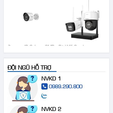
Camera IP Colorvu 2MP
Bộ Wifi Combo
HIKVISION DS-
HIKVISION DS-
2CD1027G0-LUF
J142I/NKS424W03H
ĐỘI NGŨ HỖ TRỢ
NVKD 1
0989.290.800
NVKD 2