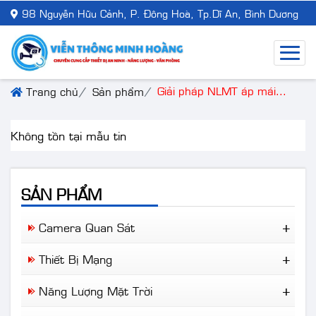
98 Nguyễn Hữu Cảnh, P. Đông Hoà, Tp.Dĩ An, Bình Dương
Giải pháp NLMT áp mái...
Trang chủ
Sản phẩm
Không tồn tại mẫu tin
SẢN PHẨM
Camera Quan Sát
Camera Wifi
Thiết Bị Mạng
Camera Trọn Bộ
Ruijie Network
Camera Nhà Xưởng
Năng Lượng Mặt Trời
Aruba
Camera Giao Thông
Đèn NLMT