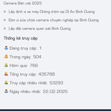
Camera IP AcuSense
Camera DS-
Camera Bến cát 2025
thân trụ thế hệ 2 4MP
2CE72DF3T-FS 2 MP
Lắp định vị xe máy Chống trộm tại Dĩ An Bình Dương
VT-2CD3BG-DC
ColorVu Audio Fixed
Turret Camera
Đơn vị sửa chữa camera chuyên nghiệp tại Bình Dương
Lắp đặt camera quan sát Bình Dương
Thống kê truy cập
Đang truy cập: 1
Trong ngày: 504
Hôm qua: 766
Tổng truy cập: 435788
Truy cập nhiều nhất: 53293
Ngày nhiều nhất: 22.02.2025