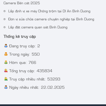
Camera IP AcuSense
Camera DS-
Camera Bến cát 2025
thân trụ thế hệ 2 4MP
2CE72DF3T-FS 2 MP
Lắp định vị xe máy Chống trộm tại Dĩ An Bình Dương
VT-2CD3BG-DC
ColorVu Audio Fixed
Turret Camera
Đơn vị sửa chữa camera chuyên nghiệp tại Bình Dương
Lắp đặt camera quan sát Bình Dương
Thống kê truy cập
Đang truy cập: 2
Trong ngày: 550
Hôm qua: 766
Tổng truy cập: 435834
Truy cập nhiều nhất: 53293
Ngày nhiều nhất: 22.02.2025