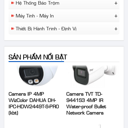
Cisco
Hệ Thống Báo Trộm
Camera Chuyên Dụng
NLMT Gia Đình
Draytek
Báo Trộm
NLMT Cho Nhà Xưởng
Máy Tính - Máy In
IP-Com
Báo Khói
NLMT Cho Kinh Doanh
Tplink
Máy Tính Để Bàn
Báo Cháy
Thiết Bị Hành Trình - Định Vị
Giải Pháp NLMT Áp Mái...
Laptop
Wifi Di Động
Máy In
Định Vị Ô Tô Xe Máy
Camera Hành Trình
SẢN PHẨM NỔI BẬT
Camera IP 4MP
Camera TVT TD-
WizColor DAHUA DH-
9441S3 4MP IR
IPC-HDW2449T-S-PRO
Water-proof Bullet
(kbt)
Network Camera