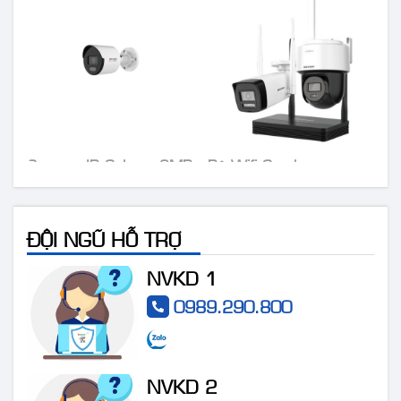
Camera IP Colorvu 2MP
Bộ Wifi Combo
HIKVISION DS-
HIKVISION DS-
2CD1027G0-LUF
J142I/NKS424W03H
ĐỘI NGŨ HỖ TRỢ
NVKD 1
0989.290.800
NVKD 2