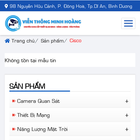
98 Nguyễn Hữu Cảnh, P. Đông Hoà, Tp.Dĩ An, Bình Dương
Cisco
Trang chủ
Sản phẩm
Không tồn tại mẫu tin
SẢN PHẨM
Camera Quan Sát
Camera Wifi
Thiết Bị Mạng
Camera Trọn Bộ
Ruijie Network
Camera Nhà Xưởng
Năng Lượng Mặt Trời
Aruba
Camera Giao Thông
Đèn NLMT