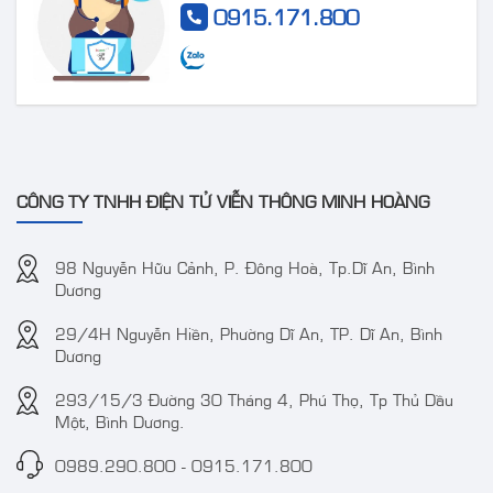
Camera IP AcuSense
Camera DS-
0915.171.800
thân trụ thế hệ 2 4MP
2CE72DF3T-FS 2 MP
VT-2CD3BG-DC
ColorVu Audio Fixed
Turret Camera
CÔNG TY TNHH ĐIỆN TỬ VIỄN THÔNG MINH HOÀNG
98 Nguyễn Hữu Cảnh, P. Đông Hoà, Tp.Dĩ An, Bình
Dương
29/4H Nguyễn Hiền, Phường Dĩ An, TP. Dĩ An, Bình
Camera IP 4MP
Camera TVT TD-
Dương
WizColor DAHUA DH-
9441S3 4MP IR
IPC-HDW2449T-S-PRO
Water-proof Bullet
293/15/3 Đường 30 Tháng 4, Phú Thọ, Tp Thủ Dầu
(kbt)
Network Camera
Một, Bình Dương.
0989.290.800
-
0915.171.800