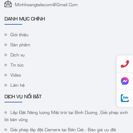
Minhhoangtelecom@gmail.com
DANH MỤC CHÍNH
Giới thiệu
Sản phẩm
Camera IP Colorvu 2MP
Bộ Wifi Combo
Dịch vụ
HIKVISION DS-
HIKVISION DS-
2CD1027G0-LUF
J142I/NKS424W03H
Tin tức
Video
Liên hệ
DỊCH VỤ NỔI BẬT
Lắp Đặt Năng lượng Mặt trời tại Bình Dương ,Giải pháp sinh
lời bền vững
Giải pháp lắp đặt Camera tại Bến Cát - Báo giá ưu đãi