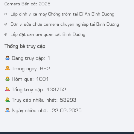
Camera IP AcuSense
Camera DS-
Camera Bến cát 2025
thân trụ thế hệ 2 4MP
2CE72DF3T-FS 2 MP
Lắp định vị xe máy Chống trộm tại Dĩ An Bình Dương
VT-2CD3BG-DC
ColorVu Audio Fixed
Turret Camera
Đơn vị sửa chữa camera chuyên nghiệp tại Bình Dương
Lắp đặt camera quan sát Bình Dương
Thống kê truy cập
Đang truy cập: 1
Trong ngày: 682
Hôm qua: 1091
Tổng truy cập: 433752
Truy cập nhiều nhất: 53293
Ngày nhiều nhất: 22.02.2025