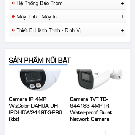
Cisco
Hệ Thống Báo Trộm
Camera Chuyên Dụng
NLMT Gia Đình
Draytek
Báo Trộm
NLMT Cho Nhà Xưởng
Máy Tính - Máy In
IP-Com
Báo Khói
NLMT Cho Kinh Doanh
Tplink
Máy Tính Để Bàn
Báo Cháy
Thiết Bị Hành Trình - Định Vị
Giải Pháp NLMT Áp Mái...
Laptop
Wifi Di Động
Máy In
Định Vị Ô Tô Xe Máy
Camera Hành Trình
SẢN PHẨM NỔI BẬT
Camera IP 4MP
Camera TVT TD-
WizColor DAHUA DH-
9441S3 4MP IR
IPC-HDW2449T-S-PRO
Water-proof Bullet
(kbt)
Network Camera