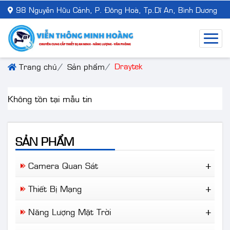
98 Nguyễn Hữu Cảnh, P. Đông Hoà, Tp.Dĩ An, Bình Dương
Draytek
Trang chủ
Sản phẩm
Không tồn tại mẫu tin
SẢN PHẨM
Camera Quan Sát
Camera Wifi
Thiết Bị Mạng
Camera Trọn Bộ
Ruijie Network
Camera Nhà Xưởng
Năng Lượng Mặt Trời
Aruba
Camera Giao Thông
Đèn NLMT