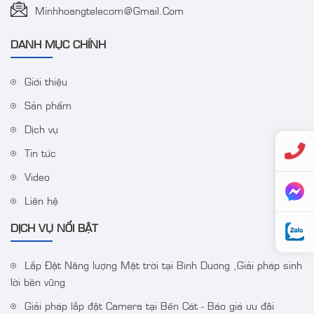
Minhhoangtelecom@gmail.com
DANH MỤC CHÍNH
Giới thiệu
Sản phẩm
Camera IP Colorvu 2MP
Bộ Wifi Combo
Dịch vụ
HIKVISION DS-
HIKVISION DS-
2CD1027G0-LUF
J142I/NKS424W03H
Tin tức
Video
Liên hệ
DỊCH VỤ NỔI BẬT
Lắp Đặt Năng lượng Mặt trời tại Bình Dương ,Giải pháp sinh
lời bền vững
Giải pháp lắp đặt Camera tại Bến Cát - Báo giá ưu đãi