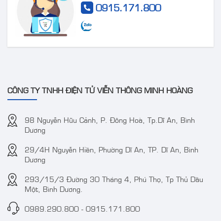
Camera IP AcuSense
Camera DS-
0915.171.800
thân trụ thế hệ 2 4MP
2CE72DF3T-FS 2 MP
VT-2CD3BG-DC
ColorVu Audio Fixed
Turret Camera
CÔNG TY TNHH ĐIỆN TỬ VIỄN THÔNG MINH HOÀNG
98 Nguyễn Hữu Cảnh, P. Đông Hoà, Tp.Dĩ An, Bình
Dương
29/4H Nguyễn Hiền, Phường Dĩ An, TP. Dĩ An, Bình
Camera IP 4MP
Camera TVT TD-
Dương
WizColor DAHUA DH-
9441S3 4MP IR
IPC-HDW2449T-S-PRO
Water-proof Bullet
293/15/3 Đường 30 Tháng 4, Phú Thọ, Tp Thủ Dầu
(kbt)
Network Camera
Một, Bình Dương.
0989.290.800
-
0915.171.800