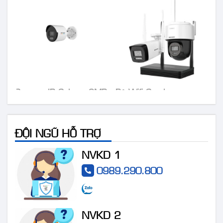
Camera IP Colorvu 2MP
Bộ Wifi Combo
HIKVISION DS-
HIKVISION DS-
2CD1027G0-LUF
J142I/NKS424W03H
ĐỘI NGŨ HỖ TRỢ
NVKD 1
0989.290.800
NVKD 2