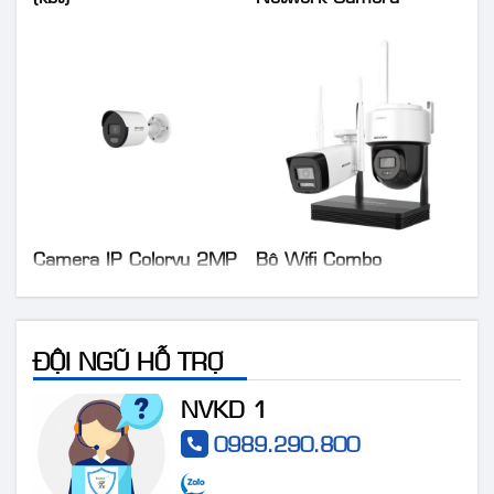
Camera IP Colorvu 2MP
Bộ Wifi Combo
HIKVISION DS-
HIKVISION DS-
2CD1027G0-LUF
J142I/NKS424W03H
ĐỘI NGŨ HỖ TRỢ
NVKD 1
0989.290.800