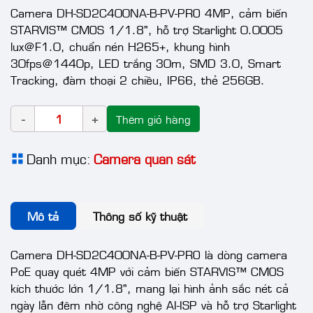
Camera DH-SD2C400NA-B-PV-PRO 4MP, cảm biến
STARVIS™ CMOS 1/1.8", hỗ trợ Starlight 0.0005
lux@F1.0, chuẩn nén H265+, khung hình
30fps@1440p, LED trắng 30m, SMD 3.0, Smart
Tracking, đàm thoại 2 chiều, IP66, thẻ 256GB.
Thêm giỏ hàng
Danh mục:
Camera quan sát
Mô tả
Thông số kỹ thuật
Camera DH-SD2C400NA-B-PV-PRO là dòng camera
PoE quay quét 4MP với cảm biến STARVIS™ CMOS
kích thước lớn 1/1.8", mang lại hình ảnh sắc nét cả
ngày lẫn đêm nhờ công nghệ AI-ISP và hỗ trợ Starlight