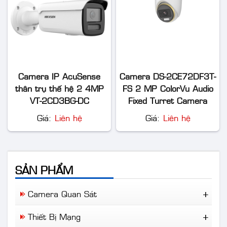
Camera IP AcuSense
Camera DS-2CE72DF3T-
thân trụ thế hệ 2 4MP
FS 2 MP ColorVu Audio
VT-2CD3BG-DC
Fixed Turret Camera
Giá:
Liên hệ
Giá:
Liên hệ
SẢN PHẨM
Camera Quan Sát
Camera Wifi
Thiết Bị Mạng
Camera Trọn Bộ