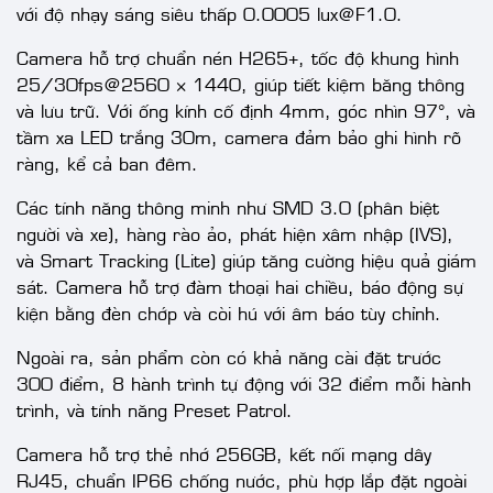
với độ nhạy sáng siêu thấp 0.0005 lux@F1.0.
Camera hỗ trợ chuẩn nén H265+, tốc độ khung hình
25/30fps@2560 × 1440, giúp tiết kiệm băng thông
và lưu trữ. Với ống kính cố định 4mm, góc nhìn 97°, và
tầm xa LED trắng 30m, camera đảm bảo ghi hình rõ
ràng, kể cả ban đêm.
Các tính năng thông minh như SMD 3.0 (phân biệt
người và xe), hàng rào ảo, phát hiện xâm nhập (IVS),
và Smart Tracking (Lite) giúp tăng cường hiệu quả giám
sát. Camera hỗ trợ đàm thoại hai chiều, báo động sự
kiện bằng đèn chớp và còi hú với âm báo tùy chỉnh.
Ngoài ra, sản phẩm còn có khả năng cài đặt trước
300 điểm, 8 hành trình tự động với 32 điểm mỗi hành
trình, và tính năng Preset Patrol.
Camera hỗ trợ thẻ nhớ 256GB, kết nối mạng dây
RJ45, chuẩn IP66 chống nước, phù hợp lắp đặt ngoài