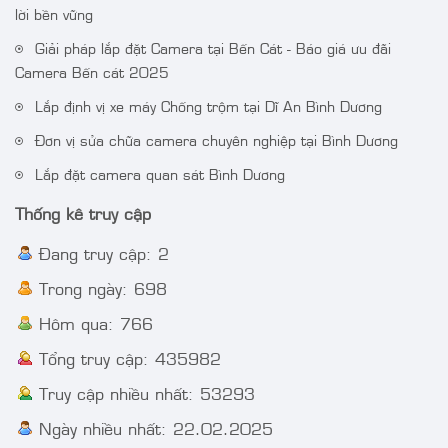
lời bền vững
Giải pháp lắp đặt Camera tại Bến Cát - Báo giá ưu đãi
Camera IP AcuSense
Camera DS-
Camera Bến cát 2025
thân trụ thế hệ 2 4MP
2CE72DF3T-FS 2 MP
VT-2CD3BG-DC
ColorVu Audio Fixed
Lắp định vị xe máy Chống trộm tại Dĩ An Bình Dương
Turret Camera
Đơn vị sửa chữa camera chuyên nghiệp tại Bình Dương
Lắp đặt camera quan sát Bình Dương
Thống kê truy cập
Đang truy cập: 2
Trong ngày: 698
Hôm qua: 766
Tổng truy cập: 435982
Truy cập nhiều nhất: 53293
Ngày nhiều nhất: 22.02.2025