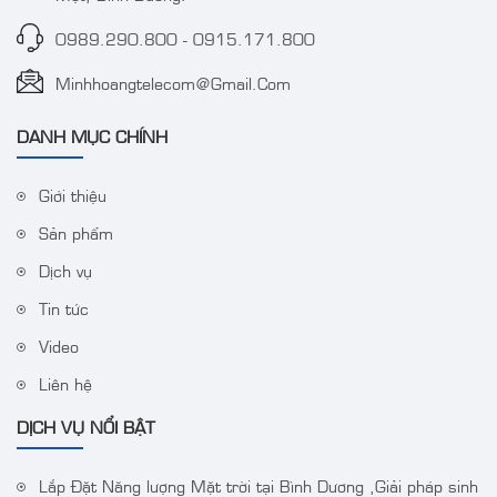
0989.290.800
-
0915.171.800
Minhhoangtelecom@gmail.com
DANH MỤC CHÍNH
Giới thiệu
Sản phẩm
Camera IP Colorvu 2MP
Bộ Wifi Combo
HIKVISION DS-
HIKVISION DS-
Dịch vụ
2CD1027G0-LUF
J142I/NKS424W03H
Tin tức
Video
Liên hệ
DỊCH VỤ NỔI BẬT
Lắp Đặt Năng lượng Mặt trời tại Bình Dương ,Giải pháp sinh