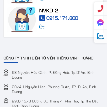
NVKD 2
Camera IP AcuSense
Camera DS-
0915.171.800
thân trụ thế hệ 2 4MP
2CE72DF3T-FS 2 MP
VT-2CD3BG-DC
ColorVu Audio Fixed
Turret Camera
CÔNG TY TNHH ĐIỆN TỬ VIỄN THÔNG MINH HOÀNG
98 Nguyễn Hữu Cảnh, P. Đông Hoà, Tp.Dĩ An, Bình
Dương
Camera IP 4MP
Camera TVT TD-
29/4H Nguyễn Hiền, Phường Dĩ An, TP. Dĩ An, Bình
WizColor DAHUA DH-
9441S3 4MP IR
Dương
IPC-HDW2449T-S-PRO
Water-proof Bullet
293/15/3 Đường 30 Tháng 4, Phú Thọ, Tp Thủ Dầu
(kbt)
Network Camera
Một, Bình Dương.