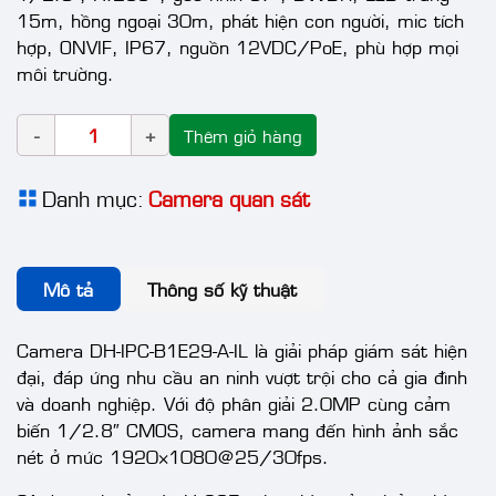
15m, hồng ngoại 30m, phát hiện con người, mic tích
hợp, ONVIF, IP67, nguồn 12VDC/PoE, phù hợp mọi
môi trường.
Thêm giỏ hàng
Danh mục:
Camera quan sát
Mô tả
Thông số kỹ thuật
Camera DH-IPC-B1E29-A-IL là giải pháp giám sát hiện
đại, đáp ứng nhu cầu an ninh vượt trội cho cả gia đình
và doanh nghiệp. Với độ phân giải 2.0MP cùng cảm
biến 1/2.8″ CMOS, camera mang đến hình ảnh sắc
nét ở mức 1920×1080@25/30fps.