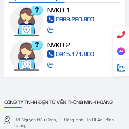
NVKD 1
0989.290.800
NVKD 2
Camera IP AcuSense
Camera DS-
0915.171.800
thân trụ thế hệ 2 4MP
2CE72DF3T-FS 2 MP
VT-2CD3BG-DC
ColorVu Audio Fixed
Turret Camera
CÔNG TY TNHH ĐIỆN TỬ VIỄN THÔNG MINH HOÀNG
98 Nguyễn Hữu Cảnh, P. Đông Hoà, Tp.Dĩ An, Bình
Dương