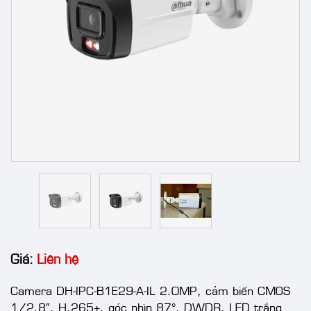
Giá:
Liên hệ
Camera DH-IPC-B1E29-A-IL 2.0MP, cảm biến CMOS
1/2.8″, H.265+, góc nhìn 87°, DWDR, LED trắng