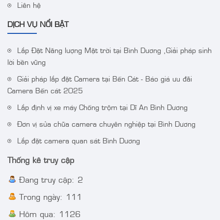
Liên hệ
DỊCH VỤ NỔI BẬT
Lắp Đặt Năng lượng Mặt trời tại Bình Dương ,Giải pháp sinh
lời bền vững
Giải pháp lắp đặt Camera tại Bến Cát - Báo giá ưu đãi
Camera IP AcuSense
Camera DS-
Camera Bến cát 2025
thân trụ thế hệ 2 4MP
2CE72DF3T-FS 2 MP
VT-2CD3BG-DC
ColorVu Audio Fixed
Lắp định vị xe máy Chống trộm tại Dĩ An Bình Dương
Turret Camera
Đơn vị sửa chữa camera chuyên nghiệp tại Bình Dương
Lắp đặt camera quan sát Bình Dương
Thống kê truy cập
Đang truy cập: 2
Trong ngày: 111
Hôm qua: 1126