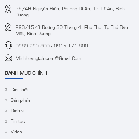
Camera IP 4MP
Camera TVT TD-
29/4H Nguyễn Hiền, Phường Dĩ An, TP. Dĩ An, Bình
WizColor DAHUA DH-
9441S3 4MP IR
Dương
IPC-HDW2449T-S-PRO
Water-proof Bullet
293/15/3 Đường 30 Tháng 4, Phú Thọ, Tp Thủ Dầu
(kbt)
Network Camera
Một, Bình Dương.
0989.290.800
-
0915.171.800
Minhhoangtelecom@gmail.com
DANH MỤC CHÍNH
Giới thiệu
Sản phẩm
Camera IP Colorvu 2MP
Bộ Wifi Combo
HIKVISION DS-
HIKVISION DS-
Dịch vụ
2CD1027G0-LUF
J142I/NKS424W03H
Tin tức
Video