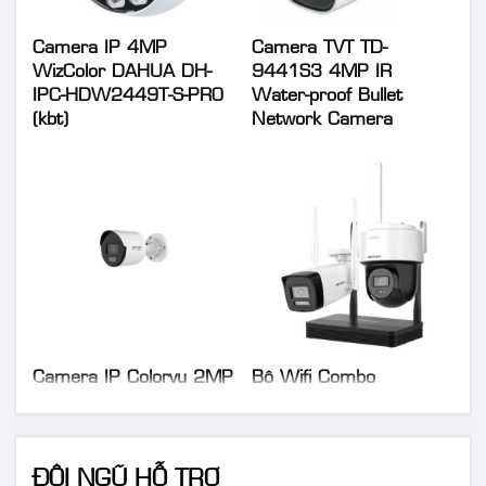
Camera IP 4MP
Camera TVT TD-
WizColor DAHUA DH-
9441S3 4MP IR
IPC-HDW2449T-S-PRO
Water-proof Bullet
(kbt)
Network Camera
Camera IP Colorvu 2MP
Bộ Wifi Combo
HIKVISION DS-
HIKVISION DS-
2CD1027G0-LUF
J142I/NKS424W03H
ĐỘI NGŨ HỖ TRỢ