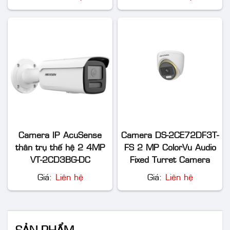
Camera IP AcuSense
Camera DS-2CE72DF3T-
thân trụ thế hệ 2 4MP
FS 2 MP ColorVu Audio
VT-2CD3BG-DC
Fixed Turret Camera
Giá:
Liên hệ
Giá:
Liên hệ
SẢN PHẨM