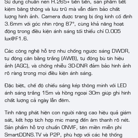
Sử dụng chuẩn nén H.265+ tiên tiến, sản phẩm tiết
kiệm băng thông và lưu trữ mà vẫn đảm bảo chất
lượng hình ảnh. Camera được trang bị ống kính cố định
3.6mm với góc nhìn rộng 87°, cùng khả năng hoạt
động trong điều kiện ánh sáng tối thiểu chỉ 0.005
lux@F1.6.
Các công nghệ hỗ trợ như chống ngược sáng DWDR,
tự động cân bằng trắng (AWB), tự động bù tín hiệu
ảnh (AGC), và chống nhiễu 3D-DNR đảm bảo hình ảnh
rõ ràng trong mọi điều kiện ánh sáng.
Đặc biệt, chế độ chiếu sáng kép thông minh với LED
ánh sáng trắng 15m và hồng ngoại 30m giúp ghi hình
chất lượng cả ngày lẫn đêm.
Tính năng phát hiện con người nâng cao hiệu quả giám
sát, kết hợp tích hợp mic mang đến âm thanh rõ nét.
Sản phẩm hỗ trợ chuẩn ONVIF, tên miền miễn phí
SmartDDNS.TV và P2P, phù hợp với các hệ thống