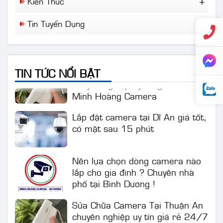
Kiến Thức
Tin Tức Mới
Nên lựa chọn dòng camera nào
Tin Tuyển Dụng
lắp cho gia đình ? Chuyên nhà
phố tại Bình Dương !
Sửa Chữa Camera Tại Thuận An
TIN TỨC NỔI BẬT
chuyên nghiệp uy tín giá rẻ 24/7
Minh Hoàng Camera
Lắp đặt camera tại Dĩ An giá tốt,
có mặt sau 15 phút
Nên lựa chọn dòng camera nào
lắp cho gia đình ? Chuyên nhà
phố tại Bình Dương !
Sửa Chữa Camera Tại Thuận An
chuyên nghiệp uy tín giá rẻ 24/7
Minh Hoàng Camera