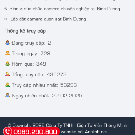
Đơn vị sửa chữa camera chuyên nghiệp tại Bình Dương
Lắp đặt camera quan sát Bình Dương
Thống kê truy cập
Đang truy cập: 2
Trong ngày: 729
Hôm qua: 349
Tổng truy cập: 435273
Truy cập nhiều nhất: 53293
Ngày nhiều nhất: 22.02.2025
© Copyright 2026 Công Ty TNHH Điện Tử Viễn Thông Minh
0989.290.800
Hoàng.
Thiết kế website bởi Anhlinh.net