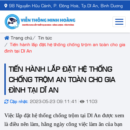
98 Nguyễn Hữu Cảnh, P. Đông Hoà, Tp.Dĩ An, Bình Dương
Trang chủ
Tin tức
Tiến hành lắp đặt hệ thống chống trộm an toàn cho gia
đình tại Dĩ An
TIẾN HÀNH LẮP ĐẶT HỆ THỐNG
CHỐNG TRỘM AN TOÀN CHO GIA
ĐÌNH TẠI DĨ AN
Cập nhật:
2023-05-23 09:11:41
1103
Việc lắp đặt hệ thống chống trộm tại Dĩ An được xem 
là điều nên làm, hằng ngày công việc làm ăn của bạn 