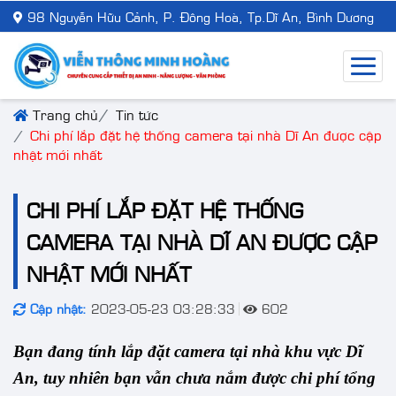
98 Nguyễn Hữu Cảnh, P. Đông Hoà, Tp.Dĩ An, Bình Dương
Trang chủ
Tin tức
Chi phí lắp đặt hệ thống camera tại nhà Dĩ An được cập
nhật mới nhất
CHI PHÍ LẮP ĐẶT HỆ THỐNG
CAMERA TẠI NHÀ DĨ AN ĐƯỢC CẬP
NHẬT MỚI NHẤT
Cập nhật:
2023-05-23 03:28:33
602
Bạn đang tính lắp đặt camera tại nhà khu vực Dĩ 
An, tuy nhiên bạn vẫn chưa nắm được chi phí tổng 