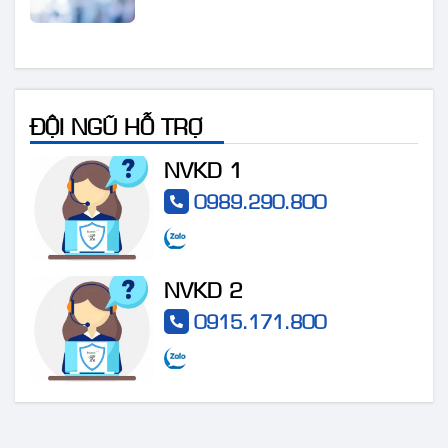
ĐỘI NGŨ HỖ TRỢ
NVKD 1
0989.290.800
NVKD 2
0915.171.800