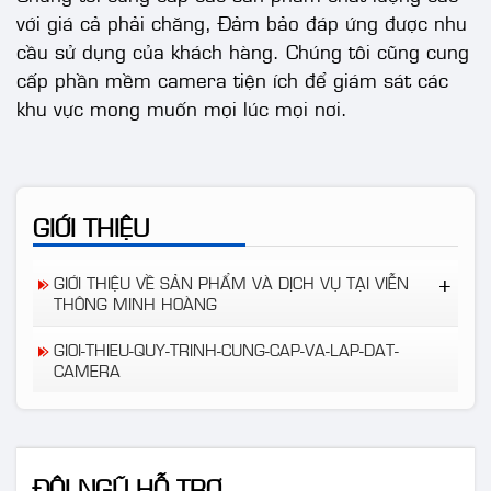
với giá cả phải chăng, Đảm bảo đáp ứng được nhu
cầu sử dụng của khách hàng. Chúng tôi cũng cung
cấp phần mềm camera tiện ích để giám sát các
khu vực mong muốn mọi lúc mọi nơi.
GIỚI THIỆU
GIỚI THIỆU VỀ SẢN PHẨM VÀ DỊCH VỤ TẠI VIỄN
THÔNG MINH HOÀNG
CÔNG TY TNHH ĐIỆN TỬ VIỄN THÔNG MINH
GIOI-THIEU-QUY-TRINH-CUNG-CAP-VA-LAP-DAT-
HOÀNG
CAMERA
ĐỘI NGŨ HỖ TRỢ