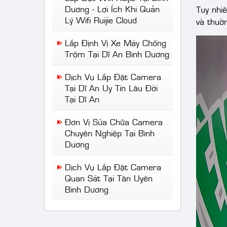
Dương - Lợi Ích Khi Quản
Tuy nhiê
Lý Wifi Ruijie Cloud
và thườ
Lắp Định Vị Xe Máy Chống
Trộm Tại Dĩ An Bình Dương
Dịch Vụ Lắp Đặt Camera
Tại Dĩ An Uy Tín Lâu Đời
Tại Dĩ An
Đơn Vị Sửa Chữa Camera
Chuyên Nghiệp Tại Bình
Dương
Dịch Vụ Lắp Đặt Camera
Quan Sát Tại Tân Uyên
Lắp Đặt Năng
Giải pháp lắp
Bình Dương
lượng Mặt trời
đặt Camera tại
tại Bình Dương
Bến Cát - Báo
,Giải pháp sinh
giá ưu đãi