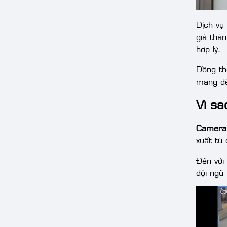
camera quan
sát Bình Dương
Dịch vụ
giá thà
hợp lý.
Đồng th
mang đế
Vì sa
Camera
xuất từ 
Đến với
đội ngũ