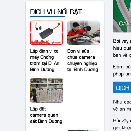
lời bền vững
Camera Bến
cát 2025
DỊCH VỤ NỔI BẬT
Lắp định vị xe
Đơn vị sửa
Bởi vậy
máy Chống
chữa camera
trộm tại Dĩ An
chuyên nghiệp
hiệu quả
Bình Dương
tại Bình Dương
bạn về
Đảm bảo
pháp an
DỊCH
Lắp đặt
camera quan
Như các
sát Bình Dương
về an ni
Bởi vậy
giới thi