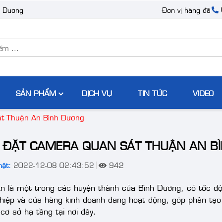
h Dương
Đơn vị hàng đầu tại tại Bình Dương cung c
SẢN PHẨM
DỊCH VỤ
TIN TỨC
VIDEO
át Thuận An Bình Dương
 ĐẶT CAMERA QUAN SÁT THUẬN AN B
ật:
2022-12-08 02:43:52
942
n là một trong các huyện thành của Bình Dương, có tốc độ 
hiệp và cửa hàng kinh doanh đang hoạt động, góp phần tạo 
 cơ sở hạ tầng tại nơi đây.