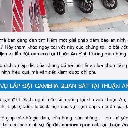
 mà bạn đang cần tìm kiếm một giải pháp đảm bảo an ninh 
? Hãy tham khảo ngay bài viết này của chúng tôi, ở bài viết
dịch vụ lắp đặt camera tại Thuận An Bình Dương
mà chúng t
 dịch vụ lắp đặt của chúng tôi sẽ luôn là sự lựa chọn hàng
 ninh hiệu quả mà vẫn tiết kiệm được chi phí.
 VỤ LẮP ĐẶT CAMERA QUAN SÁT TẠI THUẬN A
 bạn đã biết thì người dân sinh sống tại khu vực Thuận An,
nh, trật tự với tỉ lệ xuất hiện các vụ trộm cắp và cướp giậ
 để giúp các hộ gia đình, cửa hàng, văn phòng,... có thể yê
ệu tới các bạn
dịch vụ lắp đặt camera quan sát tại Thuận A