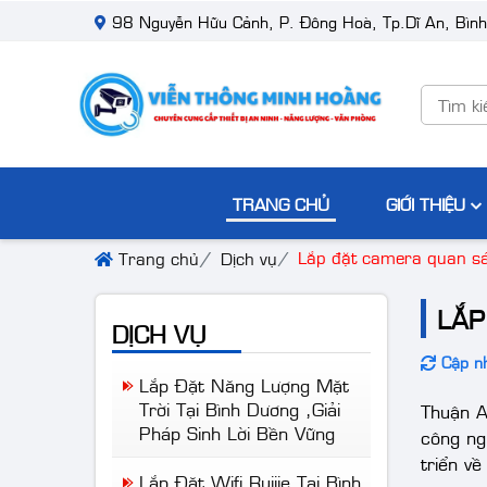
98 Nguyễn Hữu Cảnh, P. Đông Hoà, Tp.Dĩ An, Bìn
TRANG CHỦ
GIỚI THIỆU
Lắp đặt camera quan s
Trang chủ
Dịch vụ
LẮP
DỊCH VỤ
Cập nh
Lắp Đặt Năng Lượng Mặt
Trời Tại Bình Dương ,Giải
Thuận A
Pháp Sinh Lời Bền Vững
công ng
triển về
Lắp Đặt Wifi Ruijie Tại Bình