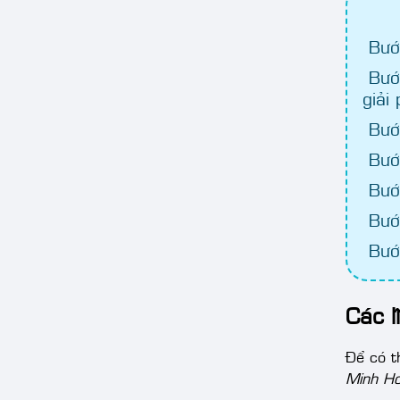
Bước
Bước
giải
Bước
Bước
Bước
Bước
Bước
Các l
Để có t
Minh H