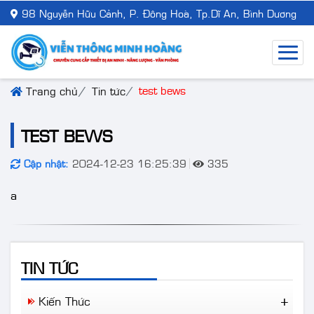
98 Nguyễn Hữu Cảnh, P. Đông Hoà, Tp.Dĩ An, Bình Dương
test bews
Trang chủ
Tin tức
TEST BEWS
Cập nhật:
2024-12-23 16:25:39
335
a
TIN TỨC
Kiến Thức